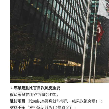
3. 專業規劃比盲目跟風更重要
很多家庭在DIY申請時踩坑：
選錯項目
（比如以為買房就能移民，結果政策突變）；
材料不全
（被拒簽后耽誤1-2年時間）；