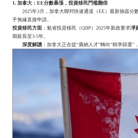
1. 加拿大：EE分數暴漲，投資移民門檻翻倍
2025年3月，加拿大聯邦快速通道（EE）最新抽簽分
乎無緣直接申請。
投資移民方面
：魁省投資移民（QIIP）2025年新政要求
凈
期延長至3-5年。
深度解讀
：加拿大正在從“廣納人才”轉向“精準篩選