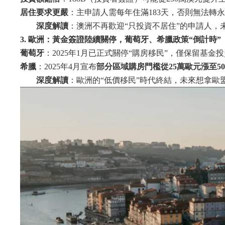
居住要求更嚴
：主申請人需每年住滿183天，否則無法轉
深度解讀
：澳洲不再歡迎“只投資不居住”的申請人，
3. 歐洲：黃金簽證陸續關停，葡萄牙、希臘政策“倒計時”
葡萄牙
：2025年1月已正式關停“購房移民”，僅保留基金
希臘
：2025年4月宣布
部分區域購房門檻從25萬歐元漲至5
深度解讀
：歐洲的“低價移民”時代終結，未來想拿歐