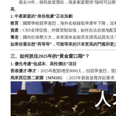
過去10年，移民政策寬松，很多家庭覺得“隨時可以辦
高
。
2. 中產家庭的“身份焦慮”正在加劇
教育
：國際學校競爭激烈，海外名校錄取率逐年下降，沒
資產
：CRS全球征稅、外匯管制加強，如何合法合規地配
養老
：國內社保壓力大，未來退休金能否支撐高品質生活
如果你還在想“再等等”，可能等來的只有更高的門檻和更
三、如何抓住2025年的“黃金窗口期”？
1. 優先考慮“低成本、高性價比”項目
香港優才/專才
：2025年配額增至8000人，但競爭激烈，
馬來西亞第二家園（MM2H）
：2025年新政放寬存款要求