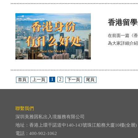
香港留學
在前面一篇《香
為大家詳細介紹
1
2
首頁
上一頁
下一頁
尾頁
聯繫我們
深圳美雅因私出入境服務有限公司
地址：香港上環干諾道中140-143號珠江船務大廈10樓(全層)
電話：400-902-1062