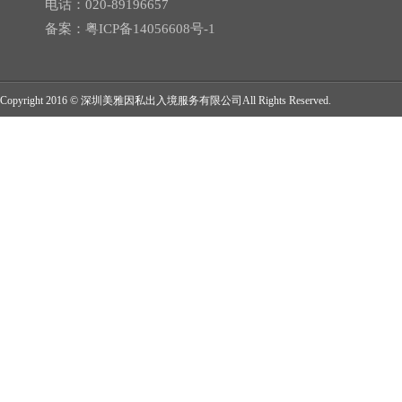
一家三代移民
：主申请人、配偶、子女（21周岁以下）、以及主申
电话：020-89196657
无居住要求
：成功获得居留卡后，
没有
强制必须在希腊居住的要求，
备案：
粤ICP备14056608号-1
要兼顾国内生意的申请人。
畅行申根区
：持有希腊黄金签证居留许可，可免签进入所有申根国家
身份与房产绑定
：最初，居留身份与投资的房产/基金绑定，需持续
Copyright 2016 © 深圳美雅因私出入境服务有限公司All Rights Reserved.
根据希腊政府最近通过的移民法改革，原定于2023年5月1日生效的新政
出售房产
而无需收回居留身份（具体条件见下文）。
首都雅典中部、北部和南部地区、塞萨洛尼基、米科诺斯岛和圣托里尼
优质环境与教育
：享受地中海气候、高质量的生活、健康饮食，子女
万欧元。这意味着投资者有更多的时间以旧政的要求购买房产，享受
校。