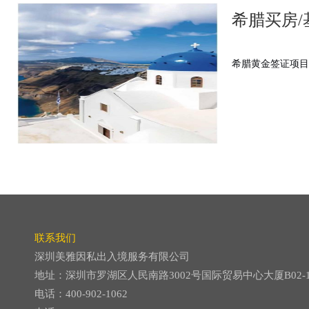
5、等待签证获批；
希腊买房
6、等待希腊打指纹
7、领取黄金居留卡。
希腊黄金签证项目
条件宽松：无语言、学历、经商背景等要求；
投资较低：购买25万欧元房产或者购买40万欧元房产基金；
居住要求：无居住要求；
教育优惠：子女可直接就读希腊公立学校或国际学校，享受学费减免
国内985、211名校。
项目优势：买房即可全家三代移居，永久黄金居留卡，可以自由畅行 
联系我们
希腊黄金签证项目是欧洲最具性价比的投资居留计划之一，以其
低投
深圳美雅因私出入境服务有限公司
巨大优势，吸引了全球投资者。
地址：深圳市罗湖区人民南路3002号国际贸易中心大厦B02-
超高性价比
：最低投资额仅25万欧元（部分地区即将或已涨至50万
电话：400-902-1062