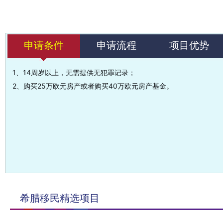
申请条件
申请流程
项目优势
1、14周岁以上，无需提供无犯罪记录；
2、购买25万欧元房产或者购买40万欧元房产基金。
1、评估并签订协议；
2、签订购买合同付定金10%;
希腊移民精选项目
3、准备房产资料，过户前付尾款；
4、递交黄金居留签证申请；